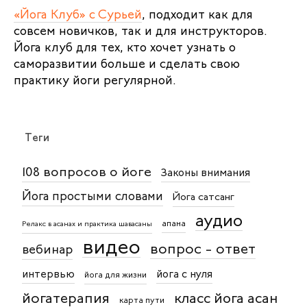
«Йога Клуб» с Сурьей
, подходит как для
совсем новичков, так и для инструкторов.
Йога клуб для тех, кто хочет узнать о
саморазвитии больше и сделать свою
практику йоги регулярной.
Теги
108 вопросов о йоге
Законы внимания
Йога простыми словами
Йога сатсанг
аудио
апана
Релакс в асанах и практика шавасаны
видео
вопрос - ответ
вебинар
интервью
йога с нуля
йога для жизни
йогатерапия
класс йога асан
карта пути