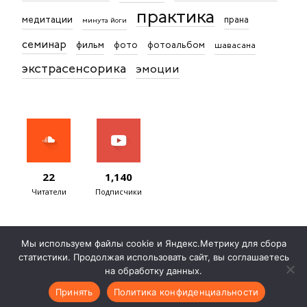
практика
медитации
прана
минута йоги
семинар
фильм
фото
фотоальбом
шавасана
экстрасенсорика
эмоции
22
1,140
Читатели
Подписчики
Мы используем файлы cookie и Яндекс.Метрику для сбора
статистики. Продолжая использовать сайт, вы соглашаетесь
Записаться на консультацию
Договор публичной оферты
на обработку данных.
Согласие на обработку ПД
Политика обработки ПД
Контакты
Принять
Политика конфиденциальности
© Сурья дас, 2012 — 2026 Все права защищены. Создано с ♥