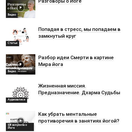
Разговоры о Йоге
Видео
Попадая в стресс, мы попадаем в
замкнутый круг
Статьи
Разбор идеи Смерти в картине
Мира йога
Видео
Жизненная миссия.
Предназначение. Дхарма Судьбы
Аудиозаписи
Как убрать ментальные
противоречия в занятиях йогой?
108 вопросов о
Йоге