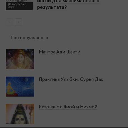
йогой для максимального
108 вопросов о
результата?
Йоге
Топ популярного
Мантра Ади Шакти
Практика Улыбки. Сурья Дас
Резонанс с Ямой и Ниямой