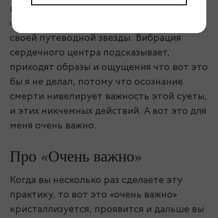
включает сердечный центр и именно он
отвечает за выбор Дхармы, за ощущение
своей путеводной звезды. Вибрация
сердечного центра подсказывает,
приходят образы и ощущения что вот это
бы я не делал, потому что осознание
смерти нивелирует важность этой суеты,
и этих никчемных действий. А вот это для
меня очень важно.
Про «Очень важно»
Когда вы несколько раз сделаете эту
практику, то вот это «очень важно»
кристаллизуется, проявится и дальше вы