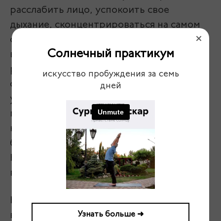
расслабить лицо, успокоить свое
дыхание, сконцентрироваться на самом
себе и подождав кода дыхание
Солнечный практикум
выровняется и станет более спокойным и
ровным, потому что чем ровнее и
искусство пробуждения за семь
спокойнее дыхание, тем более
дней
умиротворен ваш ум. Задайте себе очень
простой вопрос: а чем бы я
концентрировался, чтобы я делал, если
бы знал что через неделю я умру?
Например, осталось вам жить неделю, и
вот на что вы бы потратили эту неделю.
Начинаете размышлять и здесь сама
Узнать больше ➜
вибрация смерти, даже мысль о ней, она