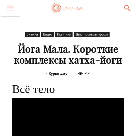
Знания
Видео
Практика
Цикл коротких уроков
Йога Мала. Короткие
комплексы хатха-йоги
•
Сурья дас
-
3635
Всё тело