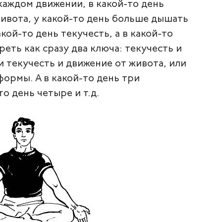
каждом движении, в какой-то день
живота, у какой-то день больше дышать
акой-то день текучесть, а в какой-то
еть как сразу два ключа: текучесть и
и текучесть и движение от живота, или
формы. А в какой-то день три
то день четыре и т.д.