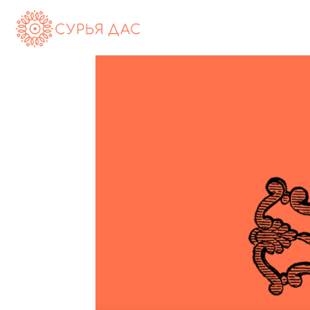
Сурья
дас
(Андрей
Максименко)
—
официальный