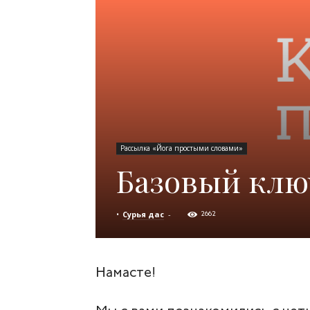
сайт.
Рассылка «Йога простыми словами»
Базовый клю
•
Сурья дас
-
2662
Намасте!