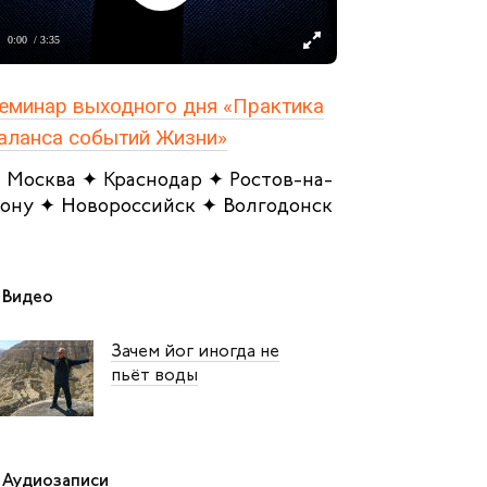
0:00
/ 3:35
еминар выходного дня «Практика
аланса событий Жизни»
 Москва ✦ Краснодар ✦ Ростов-на-
ону ✦ Новороссийск ✦ Волгодонск
Видео
Зачем йог иногда не
пьёт воды
Аудиозаписи