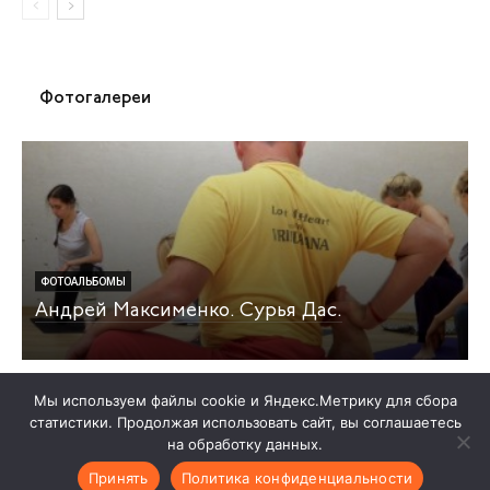
Фотогалереи
ФОТОАЛЬБОМЫ
Андрей Максименко. Сурья Дас.
Мы используем файлы cookie и Яндекс.Метрику для сбора
статистики. Продолжая использовать сайт, вы соглашаетесь
Записаться на консультацию
Договор публичной оферты
на обработку данных.
Согласие на обработку ПД
Политика обработки ПД
Контакты
Принять
Политика конфиденциальности
© Сурья дас, 2012 — 2026 Все права защищены. Создано с ♥