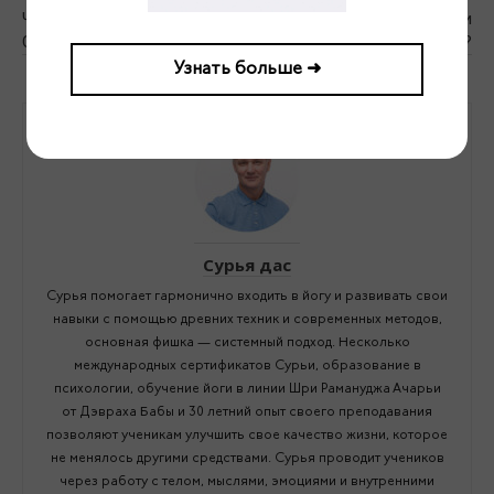
Чернигов 2015. Сатсанг.
Вина. Чувство или
Сурья Дас
программа?
Узнать больше ➜
Сурья дас
Сурья помогает гармонично входить в йогу и развивать свои
навыки с помощью древних техник и современных методов,
основная фишка — системный подход. Несколько
международных сертификатов Сурьи, образование в
психологии, обучение йоги в линии Шри Рамануджа Ачарьи
от Дэвраха Бабы и 30 летний опыт своего преподавания
позволяют ученикам улучшить свое качество жизни, которое
не менялось другими средствами. Сурья проводит учеников
через работу с телом, мыслями, эмоциями и внутренними