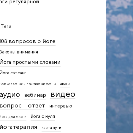
оги регулярной.
Теги
108 вопросов о йоге
Законы внимания
Йога простыми словами
Йога сатсанг
апана
Релакс в асанах и практика шавасаны
видео
аудио
вебинар
вопрос - ответ
интервью
йога с нуля
йога для жизни
йогатерапия
карта пути