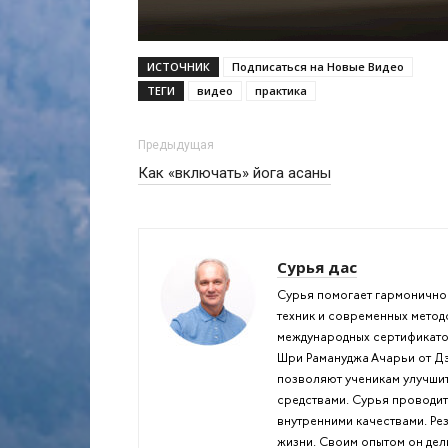
ИСТОЧНИК
Подписаться на Новые Видео
ТЕГИ
видео
практика
Предыдущая
Как «включать» йога асаны
Сурья дас
Сурья помогает гармонично 
техник и современных метод
международных сертификатов
Шри Рамануджа Ачарьи от Дэ
позволяют ученикам улучшит
средствами. Сурья проводит
внутренними качествами. Ре
жизни. Своим опытом он дели