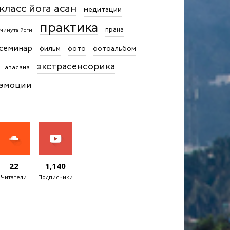
класс йога асан
медитации
практика
прана
минута йоги
семинар
фильм
фото
фотоальбом
экстрасенсорика
шавасана
эмоции
22
1,140
Читатели
Подписчики