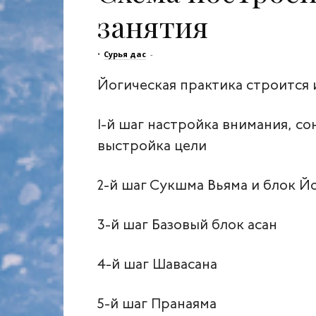
занятия
•
Сурья дас
-
Йогическая практика строится 
1‑й шаг настройка внимания, с
выстройка цели
2‑й шаг Сукшма Вьяма и блок Й
3‑й шаг Базовый блок асан
4‑й шаг Шавасана
5‑й шаг Пранаяма