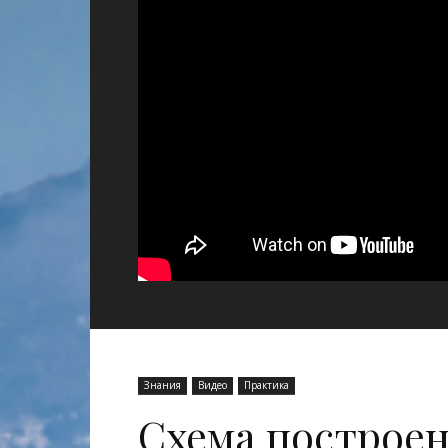
сайт.
Знания
Видео
Практика
Схема построен