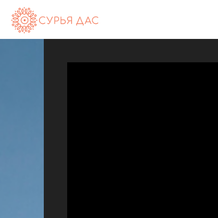
Сурья
дас
(Андрей
Максименко)
—
официальный