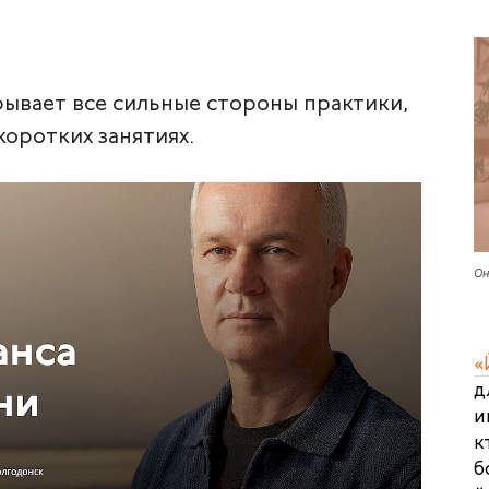
рывает все сильные стороны практики,
коротких занятиях.
Он
«
д
и
к
б