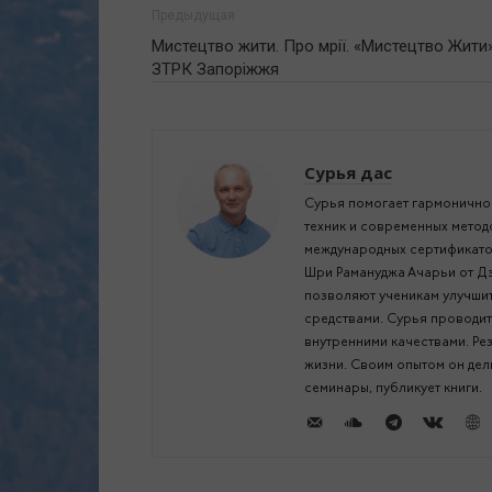
Предыдущая
Мистецтво жити. Про мрії. «Мистецтво Жити
ЗТРК Запоріжжя
Сурья дас
Сурья помогает гармонично 
техник и современных метод
международных сертификатов
Шри Рамануджа Ачарьи от Дэ
позволяют ученикам улучшит
средствами. Сурья проводит
внутренними качествами. Ре
жизни. Своим опытом он дели
семинары, публикует книги.