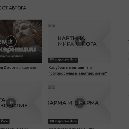
 ОТ АВТОРА
108 вопросов о Йоге
и Смерти в картине
Как убрать ментальные
противоречия в занятиях йогой?
о Йоге
108 вопросов о Йоге