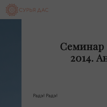
Сурья
дас
Семинар 
(Андрей
2014. 
Максименко)
—
Радэ! Радэ!
официальный