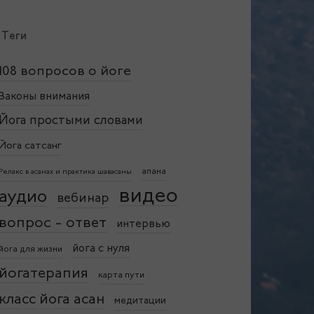
Теги
108 вопросов о йоге
Законы внимания
Йога простыми словами
Йога сатсанг
апана
Релакс в асанах и практика шавасаны
видео
аудио
вебинар
вопрос - ответ
интервью
йога с нуля
йога для жизни
йогатерапия
карта пути
класс йога асан
медитации