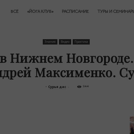
ВСЁ
«ЙОГА КЛУБ»
РАСПИСАНИЕ
ТУРЫ И СЕМИНАР
Знания
Видео
Практика
в Нижнем Новгороде.
Андрей Максименко. Су
•
Сурья дас
-
1144