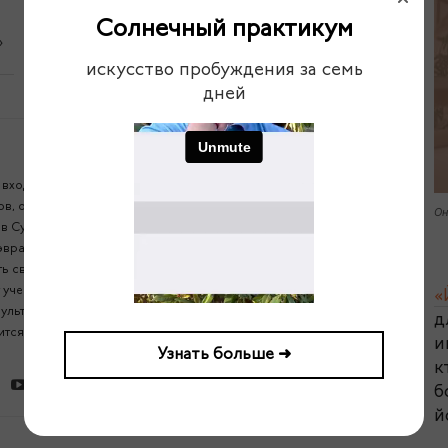
Следующая
Солнечный практикум
»
Формула счастья. Сурья Дас
искусство пробуждения за семь
дней
входить в йогу и развивать свои навыки с помощью древних
ов, основная фишка — системный подход. Несколько
Он
 Сурьи, образование в психологии, обучение йоги в линии
враха Бабы и 30 летний опыт своего преподавания
ь свое качество жизни, которое не менялось другими
 учеников через работу с телом, мыслями, эмоциями и
«
зультат его наставничества — долгосрочные изменения в
д
тся в Йога клубе для практиков йоги, организует ретриты и
и
Узнать больше ➜
к
б
й