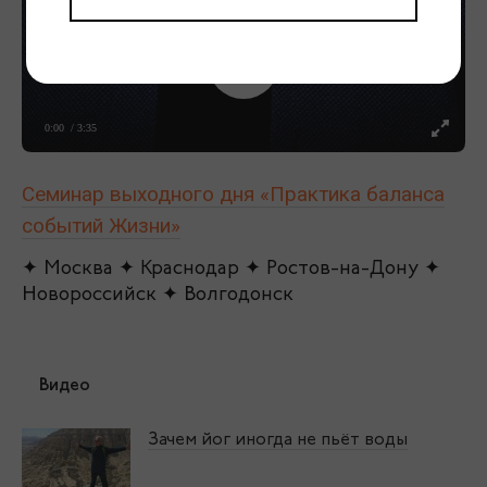
0:00
/ 3:35
Семинар выходного дня «Практика баланса
событий Жизни»
✦ Москва ✦ Краснодар ✦ Ростов-на-Дону ✦
Новороссийск ✦ Волгодонск
Видео
Зачем йог иногда не пьёт воды