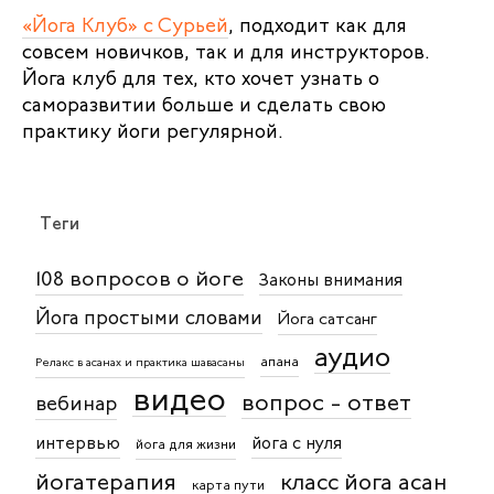
«Йога Клуб» с Сурьей
, подходит как для
совсем новичков, так и для инструкторов.
Йога клуб для тех, кто хочет узнать о
саморазвитии больше и сделать свою
практику йоги регулярной.
Теги
108 вопросов о йоге
Законы внимания
Йога простыми словами
Йога сатсанг
аудио
апана
Релакс в асанах и практика шавасаны
видео
вопрос - ответ
вебинар
интервью
йога с нуля
йога для жизни
йогатерапия
класс йога асан
карта пути