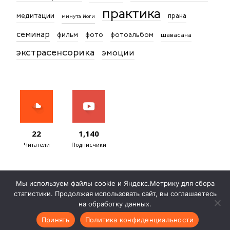
практика
медитации
прана
минута йоги
семинар
фильм
фото
фотоальбом
шавасана
экстрасенсорика
эмоции
22
1,140
Читатели
Подписчики
Мы используем файлы cookie и Яндекс.Метрику для сбора
статистики. Продолжая использовать сайт, вы соглашаетесь
Записаться на консультацию
Договор публичной оферты
на обработку данных.
Согласие на обработку ПД
Политика обработки ПД
Контакты
Принять
Политика конфиденциальности
© Сурья дас, 2012 — 2026 Все права защищены. Создано с ♥