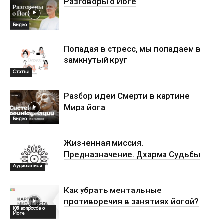
Разговоры о Йоге
Видео
Попадая в стресс, мы попадаем в
замкнутый круг
Статьи
Разбор идеи Смерти в картине
Мира йога
Видео
Жизненная миссия.
Предназначение. Дхарма Судьбы
Аудиозаписи
Как убрать ментальные
противоречия в занятиях йогой?
108 вопросов о
Йоге