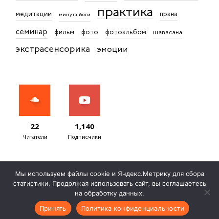
практика
медитации
прана
минута йоги
семинар
фильм
фото
фотоальбом
шавасана
экстрасенсорика
эмоции
22
1,140
Читатели
Подписчики
Мы используем файлы cookie и Яндекс.Метрику для сбора
статистики. Продолжая использовать сайт, вы соглашаетесь
Записаться на консультацию
Договор публичной оферты
на обработку данных.
Согласие на обработку ПД
Политика обработки ПД
Контакты
Принять
Политика конфиденциальности
© Сурья дас, 2012 — 2026 Все права защищены. Создано с ♥