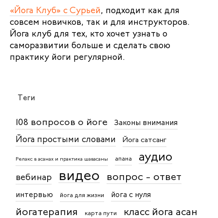
«Йога Клуб» с Сурьей
, подходит как для
совсем новичков, так и для инструкторов.
Йога клуб для тех, кто хочет узнать о
саморазвитии больше и сделать свою
практику йоги регулярной.
Теги
108 вопросов о йоге
Законы внимания
Йога простыми словами
Йога сатсанг
аудио
апана
Релакс в асанах и практика шавасаны
видео
вопрос - ответ
вебинар
интервью
йога с нуля
йога для жизни
йогатерапия
класс йога асан
карта пути