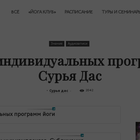
ВСЁ
«ЙОГА КЛУБ»
РАСПИСАНИЕ
ТУРЫ И СЕМИНАР
Знания
Аудиозаписи
индивидуальных прог
Сурья Дас
•
Сурья дас
-
2042
льных программ йоги