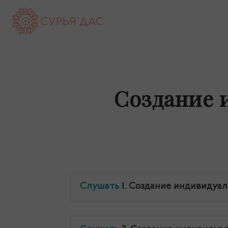
Сурья
дас
Создание 
(Андрей
Максименко)
—
Слушать
1. Создание индивидуа
официальный