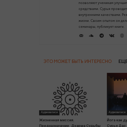
позволяют ученикам улучшит
средствами. Сурья проводит
внутренними качествами. Ре
жизни. Своим опытом он дели
семинары, публикует книги.
ЭТО МОЖЕТ БЫТЬ ИНТЕРЕСНО
ЕЩЕ
Аудиозаписи
Аудиозаписи
Жизненная миссия.
Йога как д
Предназначение. Дхарма Судьбы
Сурья Дас