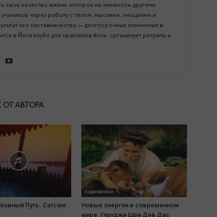
ь свое качество жизни, которое не менялось другими
 учеников через работу с телом, мыслями, эмоциями и
зультат его наставничества — долгосрочные изменения в
тся в Йога клубе для практиков йоги, организует ретриты и
 ОТ АВТОРА
Аудиозаписи
уховный Путь. Сатсанг.
Новые энергии в современном
мире. Гуруджи Шри Дев Дас