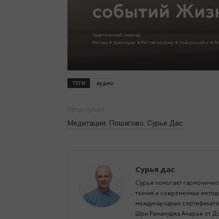
ТЕГИ
аудио
Предыдущая
Медитация. Пошагово. Сурья Дас
Сурья дас
Сурья помогает гармонично 
техник и современных метод
международных сертификатов
Шри Рамануджа Ачарьи от Дэ