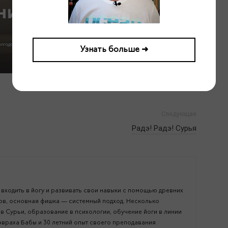
Узнать больше ➜
Следующая
Радэ! Радэ! Сурья
входить в йогу и развивать свои навыки с помощью древних
ов, основная фишка — системный подход. Несколько
 Сурьи, образование в психологии, обучение йоги в линии
враха Бабы и 30 летний опыт своего преподавания