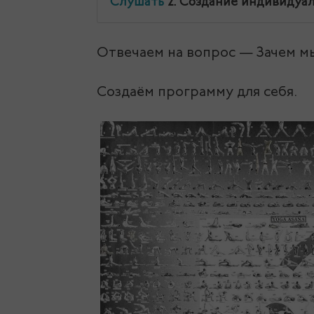
Слушать
2. Создание индивидуа
сайт.
Отвечаем на вопрос — Зачем м
Создаём программу для себя.