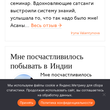
семинар. Вдохновляющие сатсанги
выстроили систему знаний,
услышала то, что так надо было мне!
Асаны…
Весь отзыв →
“Семинар в Индии, Д
Iry­na Valentynova
Мне посчастливилось
побывать в Индии
Мне посчастливилось
побывать в Индии с
Мы используем файлы cookie и Яндекс.Метрику для сбора
Сурьей в апреле 2017
статистики. Продолжая использовать сайт, вы соглашаетесь
на обработку данных.
года, накануне своего
Принять
Политика конфиденциальности
Дня рождения и как это