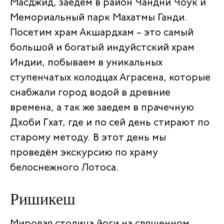
Масджид, заедем в район Чандни Чоук и
Мемориальный парк Махатмы Ганди.
Посетим храм Акшардхам – это самый
большой и богатый индуйстский храм
Индии, побываем в уникальных
ступенчатых колодцах Аграсена, которые
снабжали город водой в древние
времена, а так же заедем в прачечную
Дхоби Гхат, где и по сей день стирают по
старому методу. В этот день мы
проведём экскурсию по храму
белоснежного Лотоса.
Ришикеш
Мировая столица йоги на священном