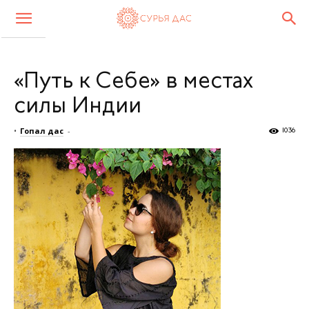
«Путь к Себе» в местах
силы Индии
•
Гопал дас
-
1036