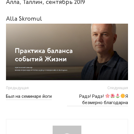
Алла, Таллин, сентябрь 2019
Alla Skro­mul
Предыдущая
Следующая
Был на семинаре йоги
Радэ! Радэ!
Я
безмерно благодарна