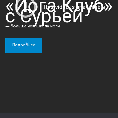
«Йога Клуб»
с Сурьей
— больше чем школа йоги
Подробнее