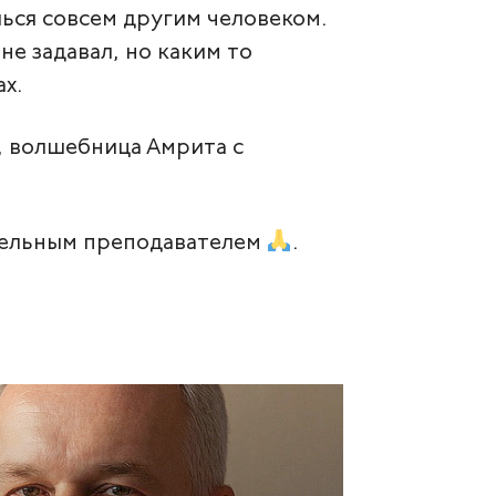
шься совсем другим человеком.
не задавал, но каким то
ах. ⠀
, волшебница Амрита с
ательным преподавателем
.