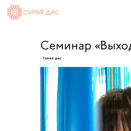
Сурья
дас
Семинар «Выход
(Андрей
•
Гопал дас
-
Максименко)
—
официальный