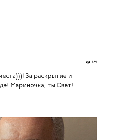
879
еста)))! За раскрытие и
адэ! Мариночка, ты Свет!