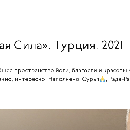
я Сила». Турция. 2021
щее пространство йоги, благости и красоты м
нечно, интересно! Наполнено! Сурья
, Радэ-Р