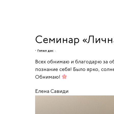
Семинар «Лична
•
Гопал дас
-
Всех обнимаю и благодарю за об
познание себя! Было ярко, сол
Обнимаю!
Елена Савиди