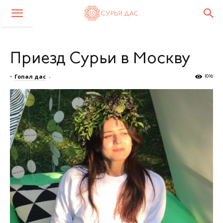
Приезд Сурьи в Москву
•
Гопал дас
-
1016