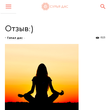
Отзыв:)
•
Гопал дас
-
1523