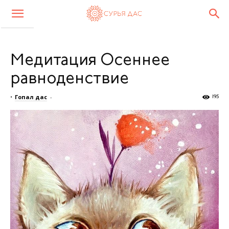
Медитация Осеннее
равноденствие
•
Гопал дас
-
195